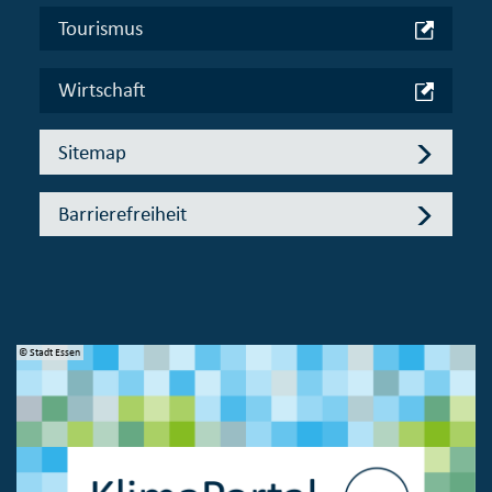
Tourismus
Wirtschaft
Sitemap
Barrierefreiheit
© Stadt Essen
© 