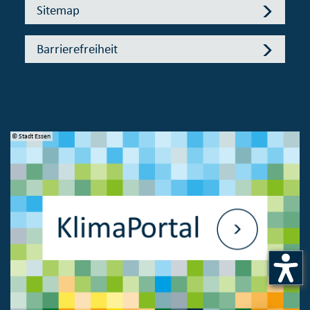
Sitemap
Barrierefreiheit
© Stadt Essen
© 