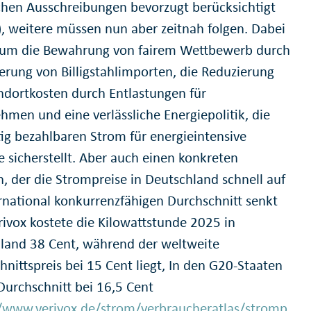
ichen Ausschreibungen bevorzugt berücksichtigt
, weitere müssen nun aber zeitnah folgen. Dabei
 um die Bewahrung von fairem Wettbewerb durch
erung von Billigstahlimporten, die Reduzierung
ndortkosten durch Entlastungen für
hmen und eine verlässliche Energiepolitik, die
tig bezahlbaren Strom für energieintensive
e sicherstellt. Aber auch einen konkreten
n, der die Strompreise in Deutschland schnell auf
ernational konkurrenzfähigen Durchschnitt senkt
rivox kostete die Kilowattstunde 2025 in
land 38 Cent, während der weltweite
nittspreis bei 15 Cent liegt, In den G20-Staaten
 Durchschnitt bei 16,5 Cent
//www.verivox.de/strom/verbraucheratlas/stromp