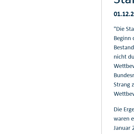
01.12.
"Die Sta
Beginn 
Bestandt
nicht d
Wettbew
Bundesr
Strang 
Wettbew
Die Erg
waren ei
Januar 2