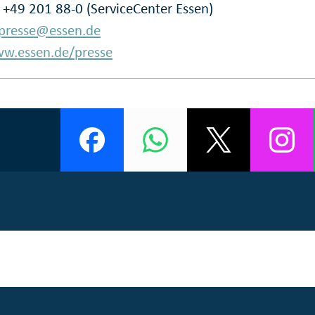
: +49 201 88-0 (ServiceCenter Essen)
presse@essen.de
w.essen.de/presse