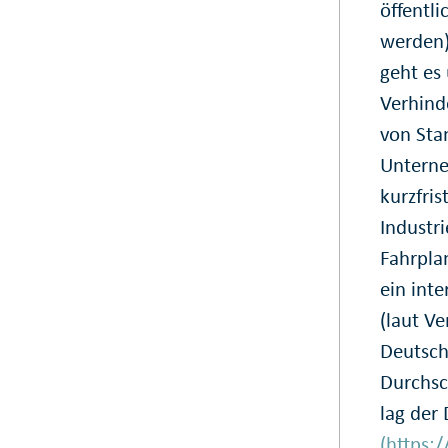
öffentl
werden)
geht es
Verhind
von Sta
Unterne
kurzfris
Industri
Fahrpla
ein int
(laut Ve
Deutsch
Durchsch
lag der
(https: