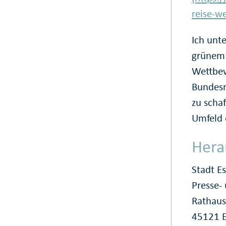
reise-w
Ich unt
grünem 
Wettbew
Bundesr
zu scha
Umfeld e
Hera
Stadt E
Presse
Rathaus
45121 