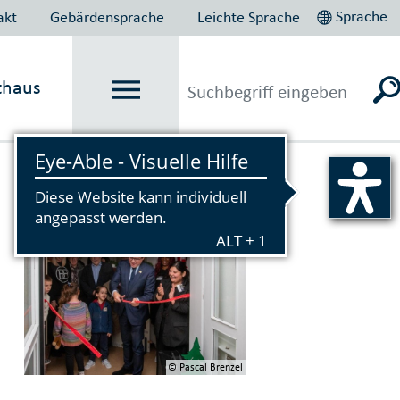
Sprache
akt
Gebärdensprache
Leichte Sprache
thaus
Vorlesen
© Pascal Brenzel