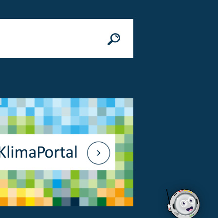
n
© Bundesministerium des Innern, für Bau 