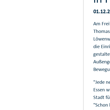
01.12.
Am Frei
Thomas 
Löwenwi
die Ein
gestalt
Außenge
Bewegun
"Jede n
Essen w
Stadt f
"Schon 