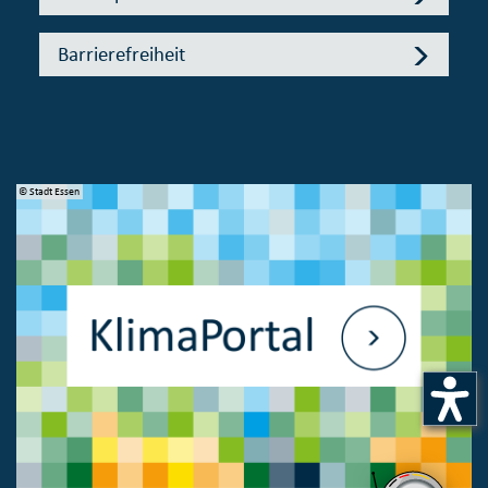
Barrierefreiheit
© Stadt Essen
© 