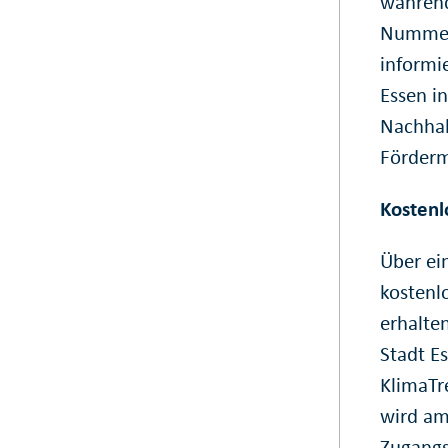
während
Nummer 
informi
Essen i
Nachhal
Förderm
Kostenl
Über ei
kostenlo
erhalte
Stadt E
KlimaTr
wird am
Zugangs