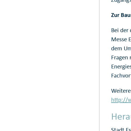
Zur Ba
Bei der 
Messe E
dem Uml
Fragen 
Energie
Fachvort
Weitere
http:/
Hera
Stadt E