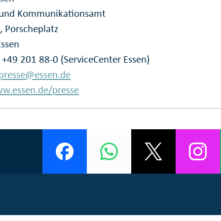
- und Kommunikationsamt
, Porscheplatz
Essen
: +49 201 88-0 (ServiceCenter Essen)
presse@essen.de
w.essen.de/presse