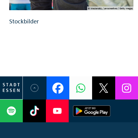
© Westend61 / zerocreatives / Getty Images
Stockbilder