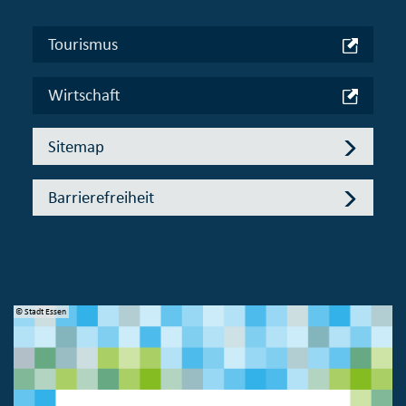
Tourismus
Wirtschaft
Sitemap
Barrierefreiheit
© Stadt Essen
© 