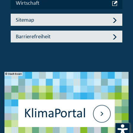
Wirtschaft
Sitemap
Barrierefreiheit
© Stadt Essen
© 