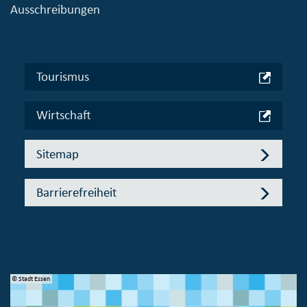
Ausschreibungen
Tourismus
Wirtschaft
Sitemap
Barrierefreiheit
© Stadt Essen
© 