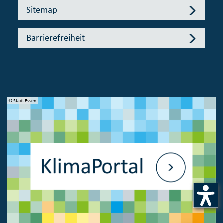
Sitemap
Barrierefreiheit
© Stadt Essen
© 