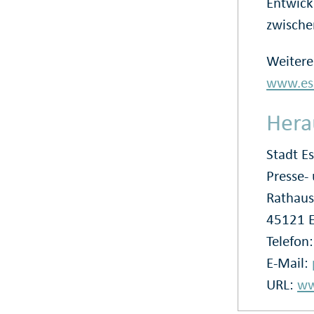
Entwick
zwischen
Weitere
www.ess
Hera
Stadt E
Presse
Rathaus
45121 
Telefon
E-Mail:
URL:
ww