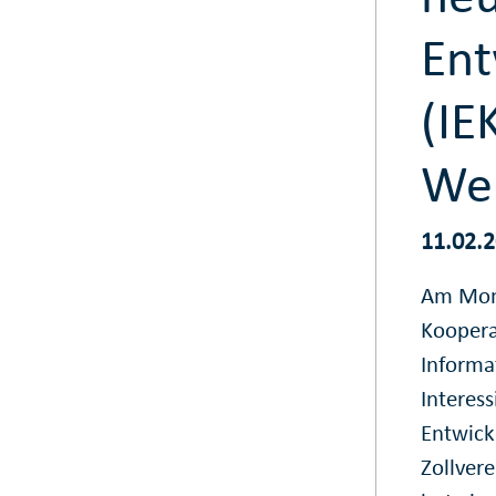
Ent
(IE
Wel
11.02.
Am Mont
Kooperat
Informa
Interes
Entwick
Zollver