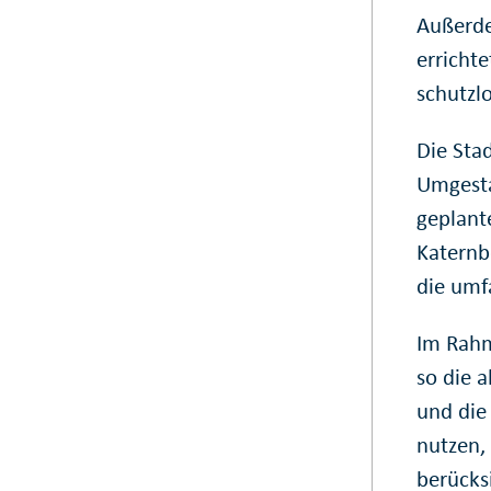
Außerde
errichte
schutzlo
Die Sta
Umgesta
geplant
Katernb
die umf
Im Rahm
so die 
und die
nutzen,
berücks