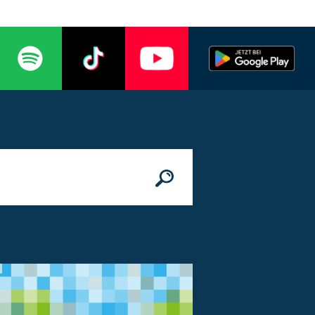
n
© Bundesministerium des Innern, für Bau 