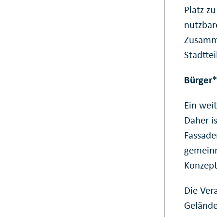
Platz zu
nutzbar
Zusamme
Stadttei
Bürger*
Ein weit
Daher i
Fassade
gemeinn
Konzep
Die Ver
Gelände