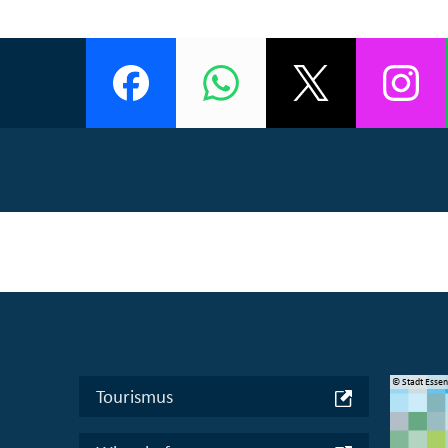
© Manifesta 16 Ruhr gGmbH
© Stadt Esse
Tourismus