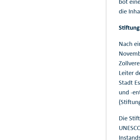
bot ein
die Inh
Stiftung
Nach ei
Novembe
Zollvere
Leiter 
Stadt Es
und -en
(Stiftu
Die Sti
UNESCO-
Instand