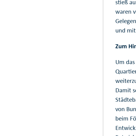
stieß a
waren v
Gelegen
und mit
Zum Hi
Um das 
Quartie
weiterz
Damit s
Städteb
von Bun
beim Fö
Entwick