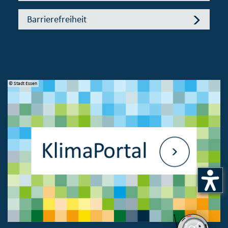
Barrierefreiheit
© Stadt Essen
© 