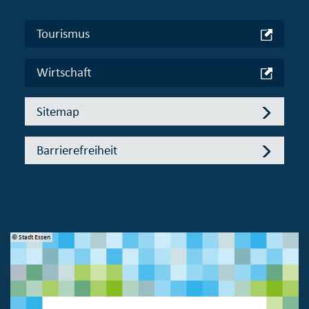
Tourismus
Wirtschaft
Sitemap
Barrierefreiheit
© Stadt Essen
© 