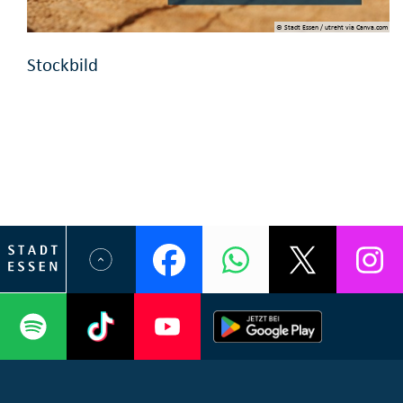
© Stadt Essen / utreht via Canva.com
Stockbild