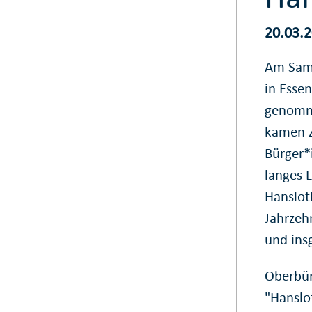
20.03.
Am Sams
in Esse
genomm
kamen z
Bürger*
langes 
Hanslot
Jahrzeh
und ins
Oberbür
"Hanslo