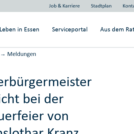
Job & Karriere
Stadtplan
Kont
Leben in
Essen
Serviceportal
Aus dem Ra
Meldungen
→
rbürgermeister
icht bei der
uerfeier von
slothar Kranz