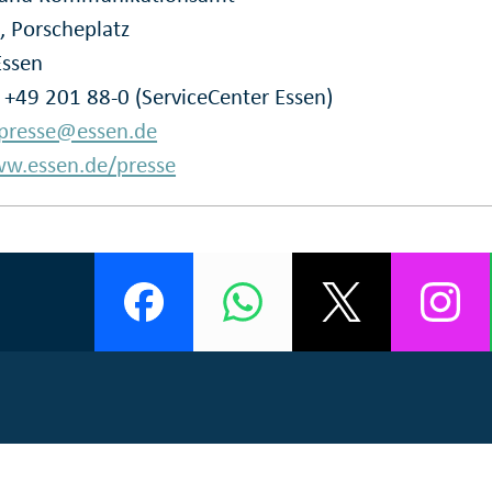
, Porscheplatz
Essen
: +49 201 88-0 (ServiceCenter Essen)
presse@essen.de
w.essen.de/presse