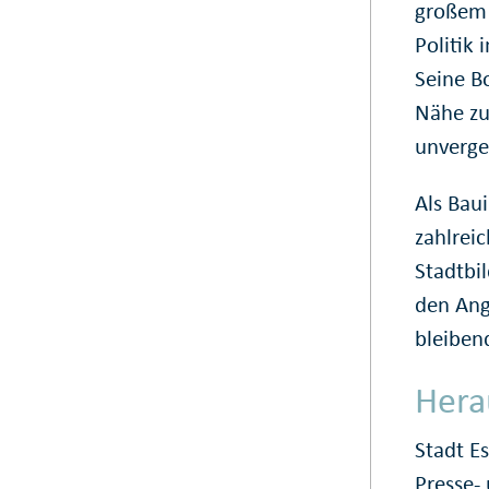
großem 
Politik
Seine Bo
Nähe zu
unverge
Als Bau
zahlrei
Stadtbi
den Ang
bleiben
Hera
Stadt E
Presse