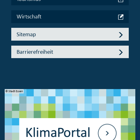
Wirtschaft
Sitemap
Barrierefreiheit
© Stadt Essen
© 