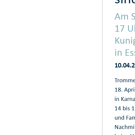
Am S
17 U
Kuni
in Es
10.04.
Trommel
18. Apr
in Karn
14 bis 
und Fam
Nachmit