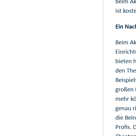
beim Ak
ist kost
Ein Nac
Beim Ak
Einrich
bieten 
den The
Beispie
großen 
mehr kö
genau ri
die Bein
Profis. 