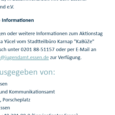
nd e.V.
 Informationen
gen oder weitere Informationen zum Aktionstag
da Yücel vom Stadtteilbüro Karnap "KaBüZe"
isch unter 0201 88-51157 oder per E-Mail an
l@jugendamt.essen.de
zur Verfügung.
usgegeben von:
ssen
- und Kommunikationsamt
, Porscheplatz
Essen