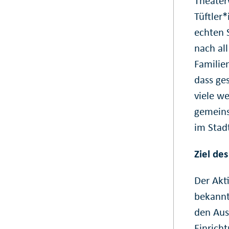
Theater
Tüftler
echten S
nach al
Familie
dass ges
viele w
gemeins
im Stadt
Ziel de
Der Akt
bekannt
den Aus
Einricht