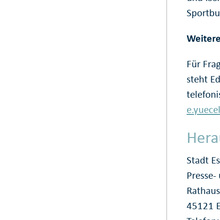
Sportbu
Weitere
Für Fra
steht E
telefon
e.yuece
Hera
Stadt E
Presse
Rathaus
45121 