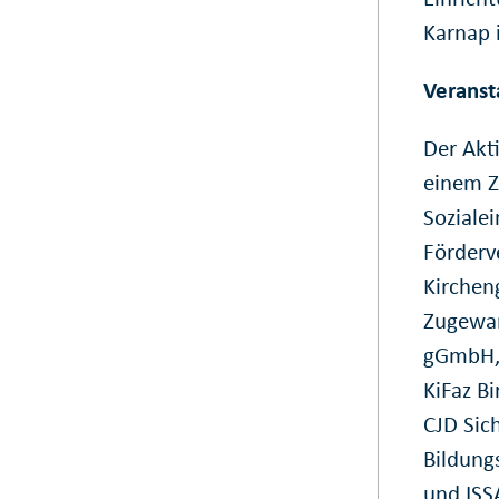
Karnap i
Veranst
Der Akt
einem Z
Soziale
Förderv
Kirchen
Zugewan
gGmbH, 
KiFaz B
CJD Sic
Bildung
und ISS