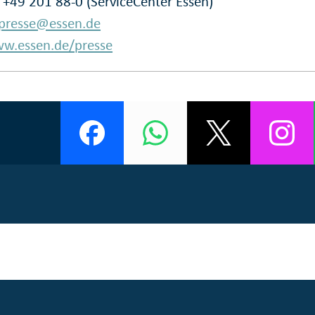
: +49 201 88-0 (ServiceCenter Essen)
presse@essen.de
w.essen.de/presse