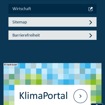
Wirtschaft
Sitemap
Barrierefreiheit
© Stadt Essen
© 