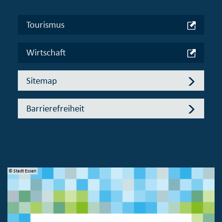
Tourismus
Wirtschaft
Sitemap
Barrierefreiheit
© Stadt Essen
© 