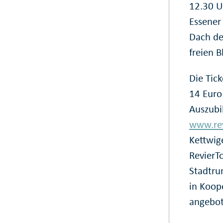
12.30 U
Essener
Dach de
freien B
Die Tic
14 Euro
Auszubil
www.rev
Kettwig
RevierT
Stadtru
in Koop
angebot