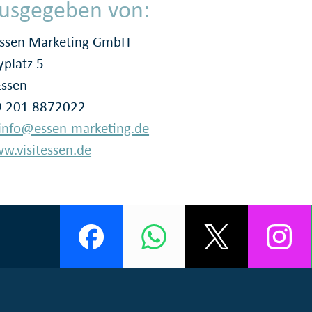
usgegeben von:
Essen Marketing GmbH
platz 5
Essen
9 201 8872022
info@essen-marketing.de
w.visitessen.de