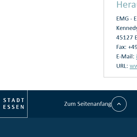
Hera
EMG - 
Kennedy
45127 
Fax: +4
E-Mail:
URL:
ww
Zum Seitenanfang