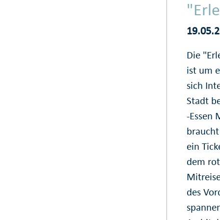
"Erl
19.05.
Die "Er
ist um e
sich Int
Stadt b
-Essen 
braucht
ein Tick
dem rot
Mitreis
des Vor
spannen