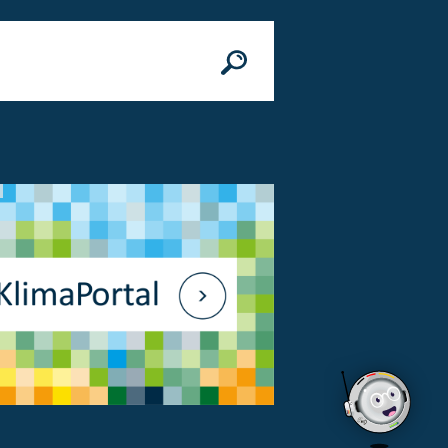
n
© Bundesministerium des Innern, für Bau 