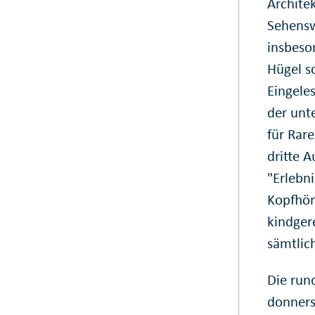
Archite
Sehensw
insbeso
Hügel s
Eingele
der unt
für Rare
dritte 
"Erlebn
Kopfhör
kindger
sämtlic
Die run
donners