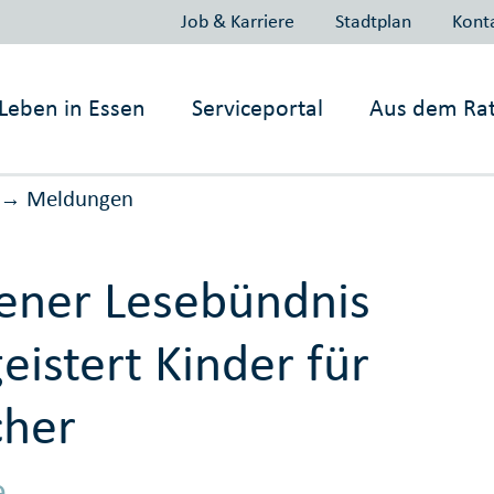
Job & Karriere
Stadtplan
Kont
Leben in
Essen
Serviceportal
Aus dem Ra
Meldungen
→
ener Lesebündnis
eistert Kinder für
cher
e