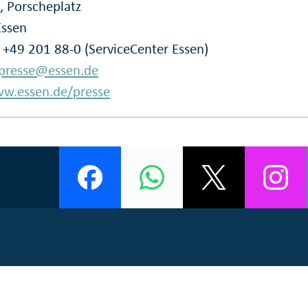
, Porscheplatz
Essen
: +49 201 88-0 (ServiceCenter Essen)
presse@essen.de
w.essen.de/presse