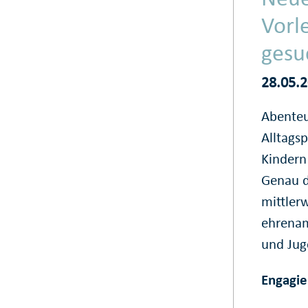
Vorl
gesu
28.05.
Abenteu
Alltags
Kindern
Genau d
mittler
ehrenam
und Jug
Engagie