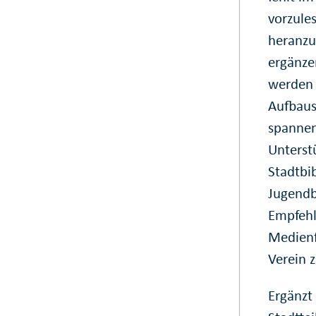
vorzules
heranzu
ergänze
werden s
Aufbaus
spannen
Unterst
Stadtbib
Jugendb
Empfehl
Medienf
Verein
Ergänzt