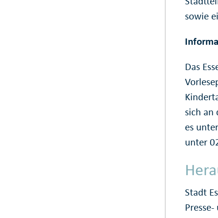
Stadtte
sowie ei
Informa
Das Ess
Vorlese
Kindert
sich an
es unte
unter 0
Hera
Stadt E
Presse