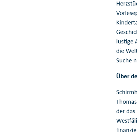
Herzstü
Vorlese
Kindert
Geschic
lustige
die Welt
Suche n
Über de
Schirmh
Thomas 
der das
Westfäl
finanzie