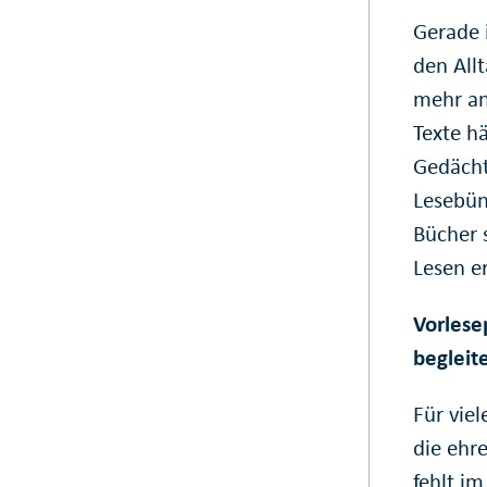
Gerade 
den All
mehr an
Texte h
Gedächtn
Lesebün
Bücher 
Lesen e
Vorlese
begleit
Für viel
die ehr
fehlt im