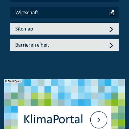
Wirtschaft
Sitemap
Barrierefreiheit
© Stadt Essen
© 