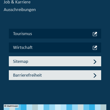
Job & Karriere
Ausschreibungen
Tourismus
Wirtschaft
Sitemap
Barrierefreiheit
© Stadt Essen
© 