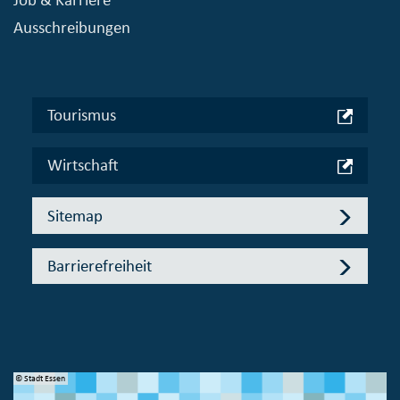
Ausschreibungen
Tourismus
Wirtschaft
Sitemap
Barrierefreiheit
© Stadt Essen
© 