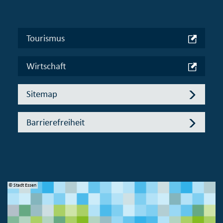
Tourismus
Wirtschaft
Sitemap
Barrierefreiheit
© Stadt Essen
© 