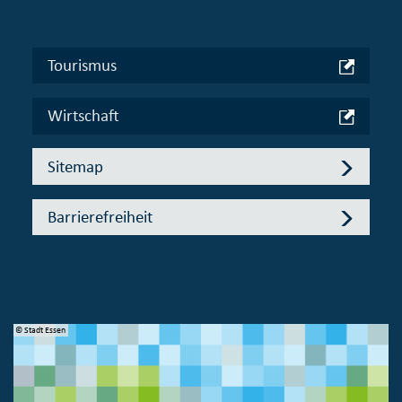
Tourismus
Wirtschaft
Sitemap
Barrierefreiheit
© Stadt Essen
© 