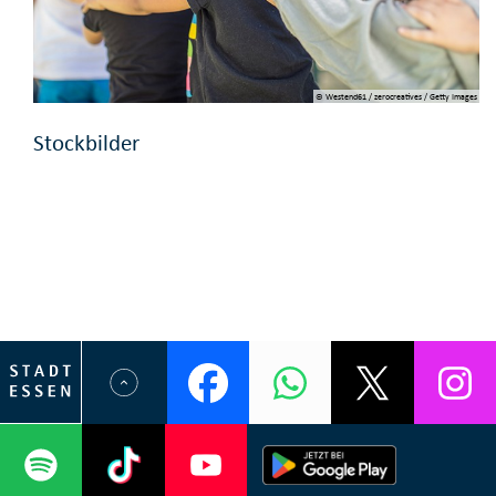
© Westend61 / zerocreatives / Getty Images
Stockbilder