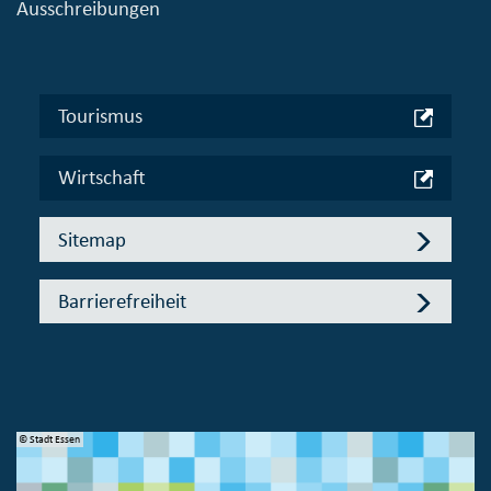
Ausschreibungen
Tourismus
Wirtschaft
Sitemap
Barrierefreiheit
© Stadt Essen
© 