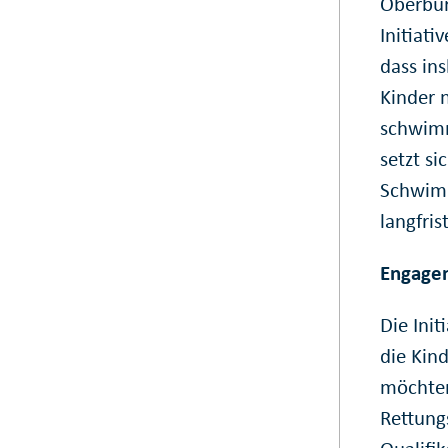
Oberbür
Initiati
dass in
Kinder 
schwimm
setzt si
Schwimm
langfris
Engagem
Die Init
die Kin
möchten
Rettungs