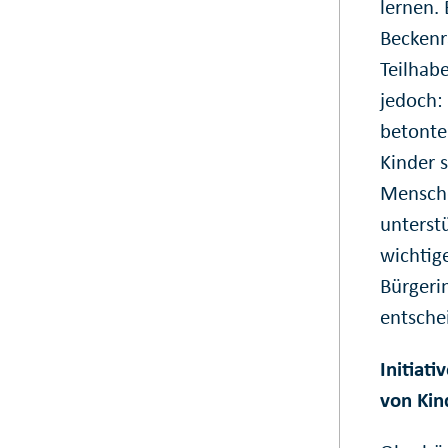
lernen.
Beckenr
Teilhab
jedoch:
betonte
Kinder 
Mensche
unterst
wichtige
Bürgeri
entsche
Initiat
von Kin