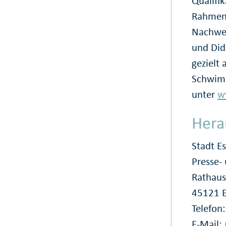
Qualifik
Rahmen 
Nachwei
und Did
gezielt 
Schwimm-
unter
w
Hera
Stadt E
Presse
Rathaus
45121 
Telefon
E-Mail: