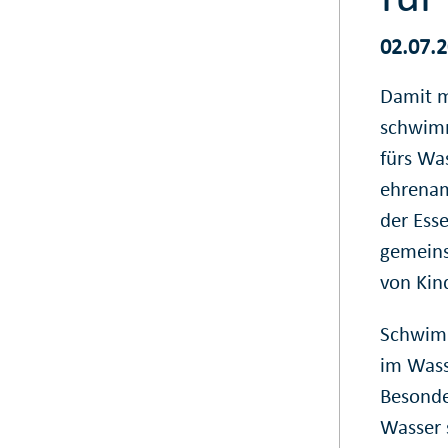
02.07.
Damit m
schwimm
fürs Wa
ehrenam
der Esse
gemeins
von Kin
Schwimm
im Wass
Besonde
Wasser s