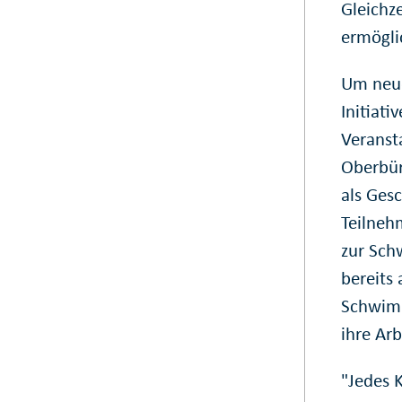
Gleichze
ermögli
Um neue
Initiati
Veranst
Oberbür
als Ges
Teilneh
zur Sch
bereits
Schwimm
ihre Arb
"Jedes 