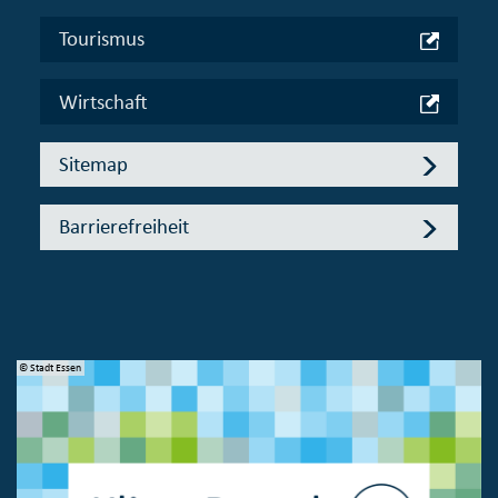
Tourismus
Wirtschaft
Sitemap
Barrierefreiheit
© Stadt Essen
© 