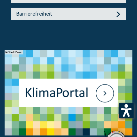
Barrierefreiheit
© Stadt Essen
© 