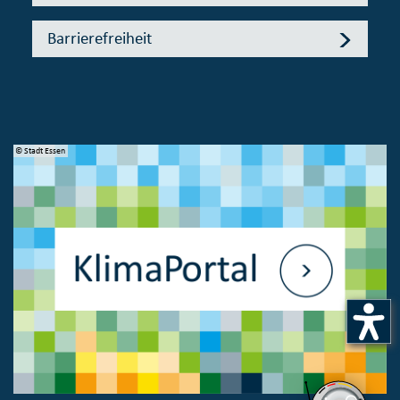
Barrierefreiheit
© Stadt Essen
© 