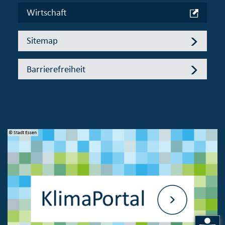
Wirtschaft
Sitemap
Barrierefreiheit
© Stadt Essen
© 