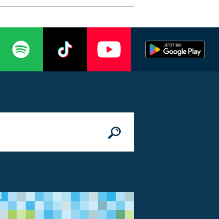
n
© Bundesministerium des Innern, für Bau 