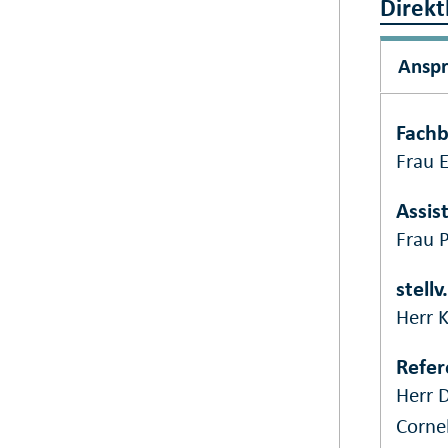
Direkt
Ansp
Fachb
Frau 
Assis
Frau P
stellv
Herr 
Refer
Herr 
Corne