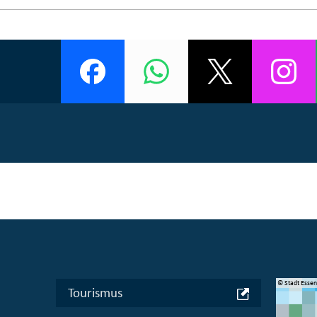
© Manifesta 16 Ruhr gGmbH
© Stadt Esse
Tourismus