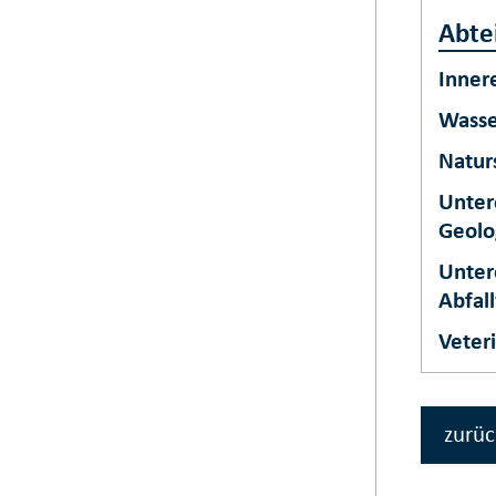
Abte
Inner
Wasse
Natur
Unter
Geolo
Unter
Abfal
Veter
zurüc