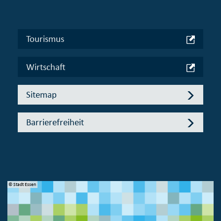
Tourismus
Wirtschaft
Sitemap
Barrierefreiheit
© Stadt Essen
© 