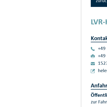
zurüc
LVR-
Konta
+49
+49
152
hele
Anfahr
Öffentl
zur Fah