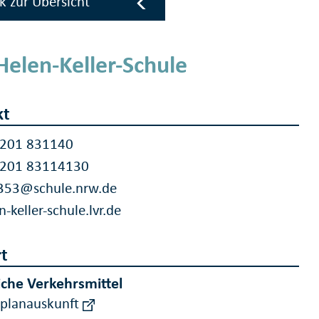
k zur Übersicht
Helen-Keller-Schule
kt
 201 831140
 201 83114130
353@schule.nrw.de
n-keller-schule.lvr.de
t
iche Verkehrsmittel
rplanauskunft