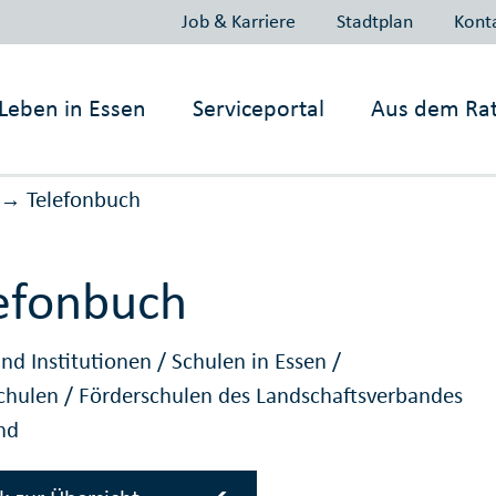
Job & Karriere
Stadtplan
Kont
Leben in
Essen
Serviceportal
Aus dem Ra
Telefonbuch
→
efonbuch
nd Institutionen
/
Schulen in Essen
/
chulen
/
Förderschulen des Landschaftsverbandes
nd