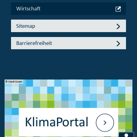
Wirtschaft
Sitemap
Barrierefreiheit
© Stadt Essen
© 