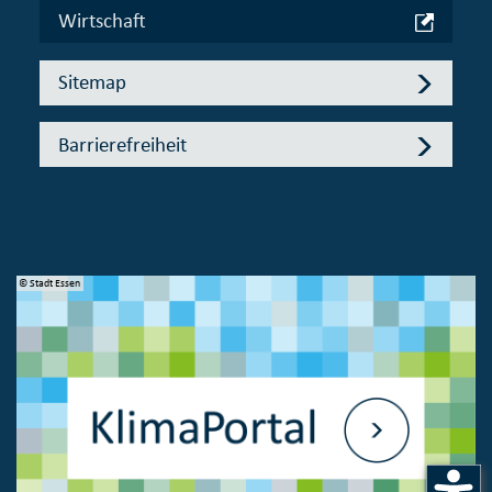
Wirtschaft
Sitemap
Barrierefreiheit
© Stadt Essen
© 