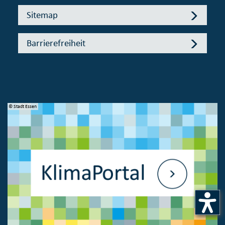
Sitemap
Barrierefreiheit
© Stadt Essen
© 