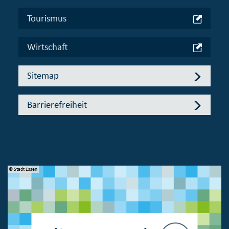
Tourismus
Wirtschaft
Sitemap
Barrierefreiheit
© Stadt Essen
© 