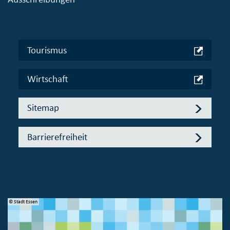
Tourismus
Wirtschaft
Sitemap
Barrierefreiheit
© Stadt Essen
© 