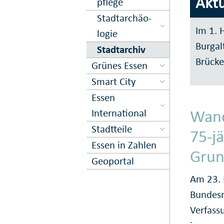
Aktu
pflege
Stadt­ar­chä­o­
Im 1. 
logie
Burgal
Stadtarchiv
Brücke
Grünes Essen
Smart City
Essen
Wand
International
Stadtteile
75-j
Essen in Zahlen
Grun
Geoportal
Am 23. 
Bundesr
Verfassu