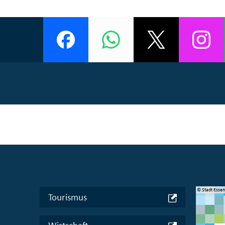
© Manifesta 16 Ruhr gGmbH
© Stadt Esse
Tourismus