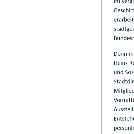
im verg
Geschic
erarbei
stadtge
Bundesr
Denn mi
Heinz R
und Soz
Stadtdir
Mitglie
Vermitte
Ausstel
Entsteh
persönl