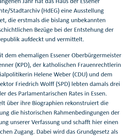
angenen Jahr hat das Haus der Essener
hte/Stadtarchiv (HdEG) eine Ausstellung
tet, die erstmals die bislang unbekannten
schichtlichen Bezüge bei der Entstehung der
epublik aufdeckt und vermittelt.
t dem ehemaligen Essener Oberbürgermeister
enner (KPD), der katholischen Frauenrechtlerin
ialpolitikerin Helene Weber (CDU) und dem
ektor Friedrich Wolff (SPD) lebten damals drei
der des Parlamentarischen Rates in Essen.
lt über ihre Biographien rekonstruiert die
lung die historischen Rahmenbedingungen der
ung unserer Verfassung und schafft hier einen
ichen Zugang. Dabei wird das Grundgesetz als