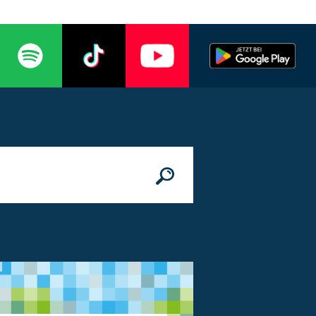
n
© Bundesministerium des Innern, für Bau 