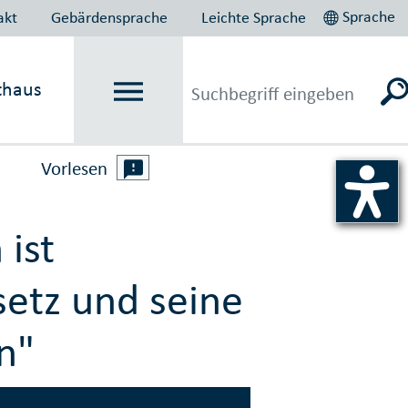
Sprache
akt
Gebärdensprache
Leichte Sprache
thaus
Vorlesen
ist
etz und seine
n"