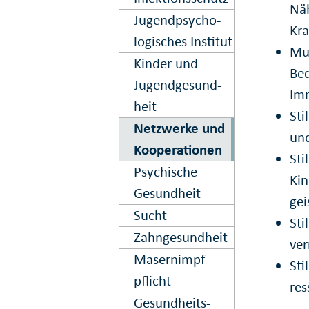
Näh
Jugend­psycho­
Kra
logisches Institut
Mut
Kinder und
Bed
Jugend­gesund­
Im
heit
Sti
Netz­werke und
und
Kooper­ation­en
Sti
Psy­chische
Kin
Gesund­heit
gei
Sucht
Sti
Zahn­gesund­heit
ver
Masern­impf­
Sti
pflicht
res
Gesund­heits-