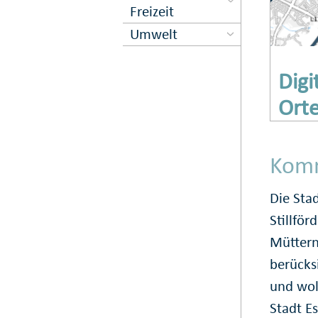
Freizeit
Umwelt
Digi
Ort
Komm
Die Stad
Stillför
Müttern
berücksi
und woll
Stadt E