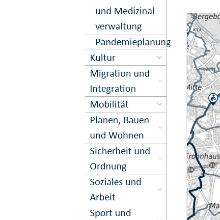
und Medi­zinal­
ver­waltung
Pandemieplanung
Kultur
Migration und
Inte­gration
Mobilität
Planen, Bauen
und Wohnen
Sicher­heit und
Ord­nung
Soziales und
Arbeit
Sport und