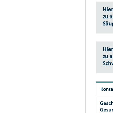
Hier
zu a
Säu
Hier
zu 
Sch
Konta
Gesch
Gesu