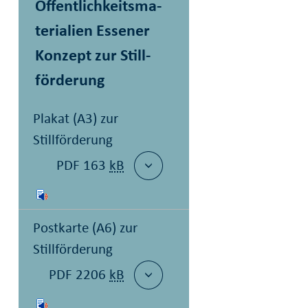
Öffentlich­keits­ma­
te­ri­alien Essener
Konzept zur Still­
förderung
Plakat (A3) zur
Stillförderung
PDF 163
kB
Postkarte (A6) zur
Stillförderung
PDF 2206
kB