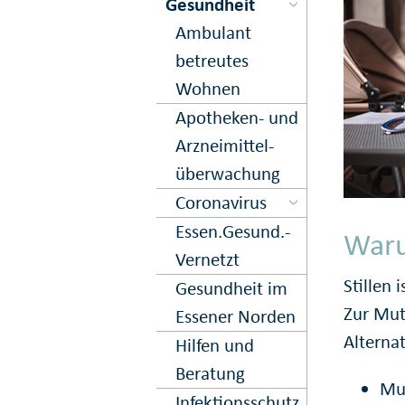
Gesundheit
Ambulant
betreutes
Wohnen
Apo­theken- und
Arznei­mittel­
über­wachung
Corona­virus
Essen.­Gesund.­
Waru
Vernetzt
Stillen 
Gesundheit im
Zur Mut
Essener Norden
Alternat
Hilfen und
Beratung
Mut
Infektions­schutz