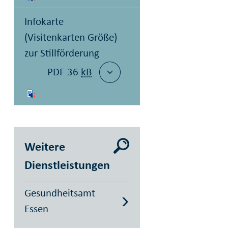
Infokarte
(Visitenkarten Größe)
zur Stillförderung
PDF 36
kB
Weitere
Dienstleistungen
Gesundheitsamt
Essen