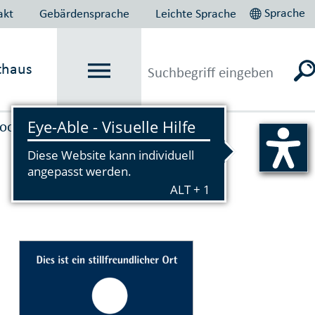
Sprache
akt
Gebärdensprache
Leichte Sprache
thaus
ooper­ation­en