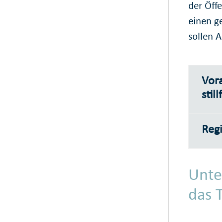
der Öff
einen ge
sollen A
Vor
stil
Regi
Unte
das 