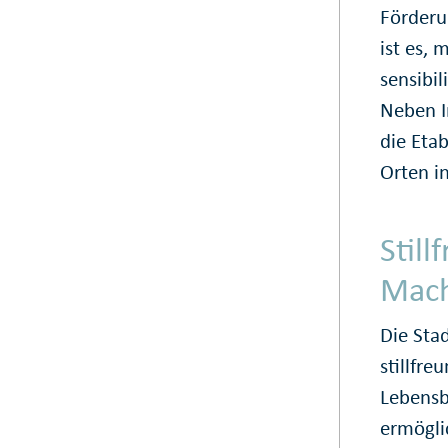
Förderun
ist es,
sensibil
Neben I
die Etab
Orten in
Still
Mach
Die Sta
stillfre
Lebensb
ermöglic