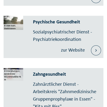
Psychische Gesundheit
© Stadt Essen,
Stadtbildstelle
Sozialpsychiatrischer Dienst -
Psychiatriekoordination
zur Website
© Silke Schuhmann,
Zahngesundheit
Zahnärztlicher
Gesundheitsdienst FB
53
Zahnärztlicher Dienst -
Arbeitskreis "Zahnmedizinische
Gruppenprophylaxe in Essen" -
"Kita mit Biss"