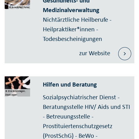
Gesundheits- und
© Avanti/Ralf Poller
Medizinalverwaltung
Nichtärztliche Heilberufe -
Heilpraktiker*innen -
Todesbescheinigungen
zur Website
Hilfen und Beratung
© Elke Brochhagen,
Stadt Essen
Sozialpsychiatrischer Dienst -
Beratungsstelle HIV/ Aids und STI
- Betreuungsstelle -
Prostituiertenschutzgesetz
(ProstSchG) - BeWo -