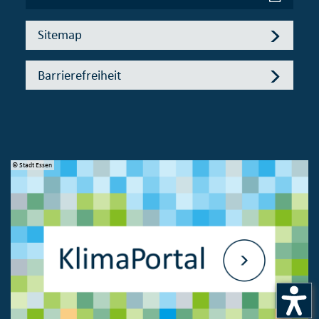
Sitemap
Barrierefreiheit
© Stadt Essen
© 