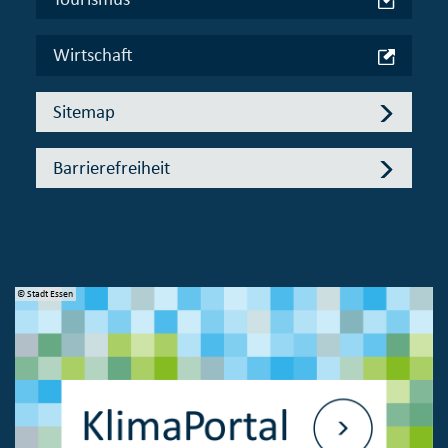
Wirtschaft
Sitemap
Barrierefreiheit
© Stadt Essen
© 