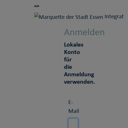
Integrati
Anmelden
Lokales
Konto
für
die
Anmeldung
verwenden.
E-
Mail