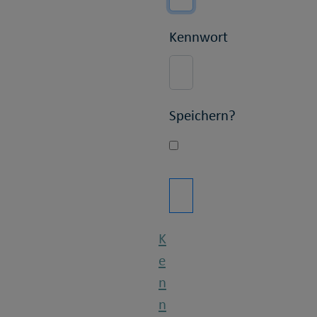
Kennwort
Speichern?
K
e
n
n