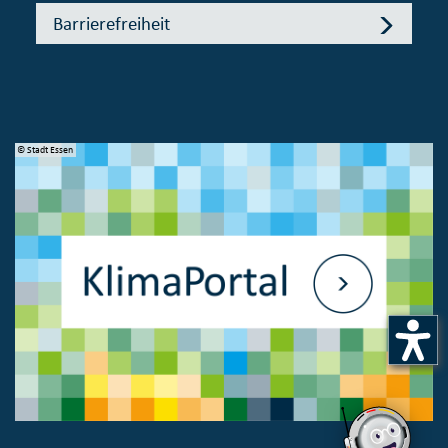
Barrierefreiheit
© Stadt Essen
© 