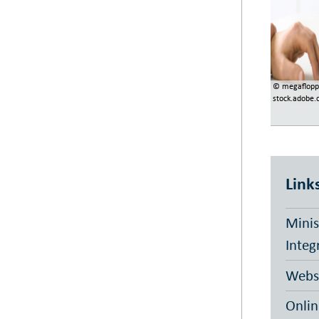
© megaflopp
stock.adobe
Link
Minis
Integ
Webs
Onlin