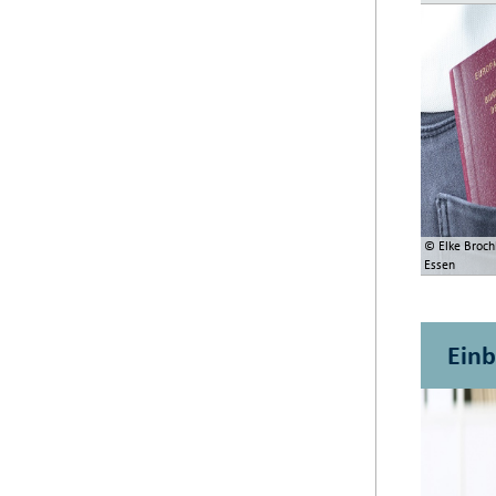
© Elke Broch
Essen
Ein