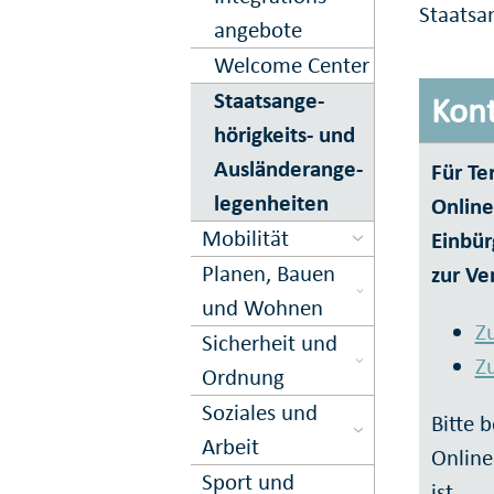
Staatsa
angebote
Welcome Center
Staats­ange­
Kont
hörigkeits- und
Aus­länder­an­ge­
Für Te
le­gen­hei­ten
Online
Mobilität
Einbür
Planen, Bauen
zur Ve
und Wohnen
Z
Sicher­heit und
Z
Ord­nung
Soziales und
Bitte 
Arbeit
Online
Sport und
ist.