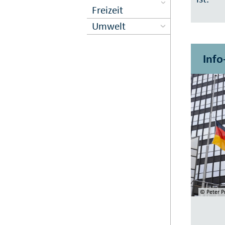
Freizeit
Umwelt
Info
© Peter P