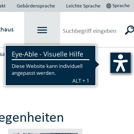
Sprache
akt
Gebärdensprache
Leichte Sprache
thaus
aats­ange­hörigkeits- und Aus­
legenheiten