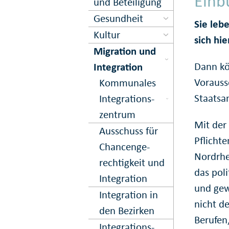
Einb
und Beteiligung
Gesundheit
Sie leb
Kultur
sich hi
Migration und
Dann kö
Inte­gration
Vorauss
Kom­munales
Staatsa
Inte­grations­
zentrum
Mit der
Ausschuss für
Pflicht
Chancen­ge­
Nordrhe
rechtig­keit und
das pol
In­te­gration
und gew
Integration in
nicht de
den Bezirken
Berufen
Integrations­