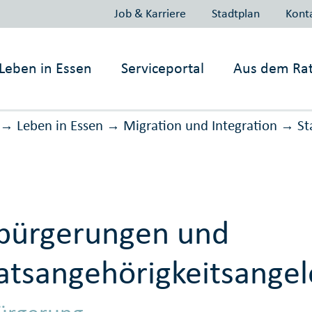
Job & Karriere
Stadtplan
Kont
Leben in
Essen
Serviceportal
Aus dem Ra
Leben in Essen
Migration und Inte­gration
St
→
→
→
bürgerungen und
atsangehörigkeitsange