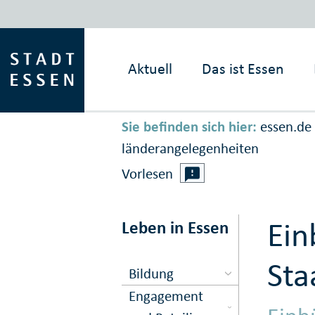
Aktuell
Das ist
Essen
Sie befinden sich hier:
essen.de
länder­an­ge­le­gen­hei­ten
Vorlesen
Ein
Leben in Essen
Sta
Bildung
Engagement