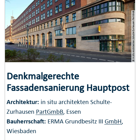
© in situ architekten Schulte-Zurhausen PartGmB
Denkmalgerechte
Fassadensanierung Hauptpost
Architektur:
in situ architekten Schulte-
Zurhausen
PartGmbB
, Essen
Bauherrschaft:
ERMA Grundbesitz III
GmbH
,
Wiesbaden