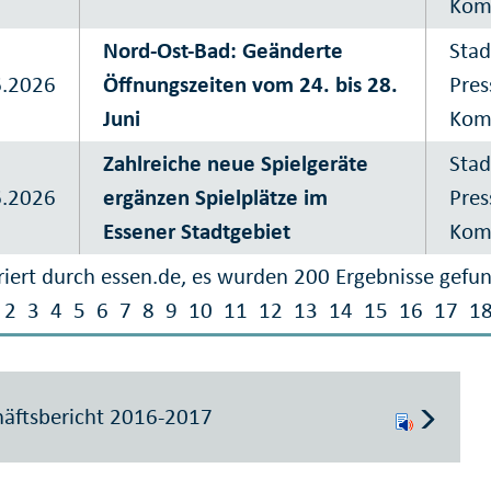
Kom
Nord-Ost-Bad: Geänderte
Stad
6.2026
Öffnungszeiten vom 24. bis 28.
Pres
Juni
Kom
Zahlreiche neue Spielgeräte
Stad
6.2026
ergänzen Spielplätze im
Pres
Essener Stadtgebiet
Kom
iert durch essen.de, es wurden 200 Ergebnisse gefu
2
3
4
5
6
7
8
9
10
11
12
13
14
15
16
17
1
äftsbericht 2016-2017