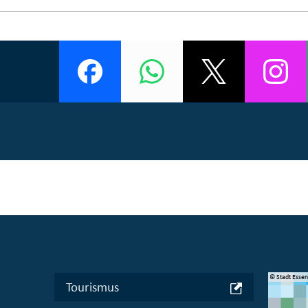
© Manifesta 16 Ruhr gGmbH
© Stadt Esse
Tourismus