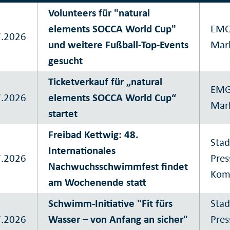
Volunteers für "natural
elements SOCCA World Cup"
EMG 
7.2026
und weitere Fußball-Top-Events
Mar
gesucht
Ticketverkauf für „natural
EMG 
7.2026
elements SOCCA World Cup“
Mar
startet
Freibad Kettwig: 48.
Stad
Internationales
7.2026
Pres
Nachwuchsschwimmfest findet
Kom
am Wochenende statt
Schwimm-Initiative "Fit fürs
Stad
7.2026
Wasser – von Anfang an sicher"
Pres