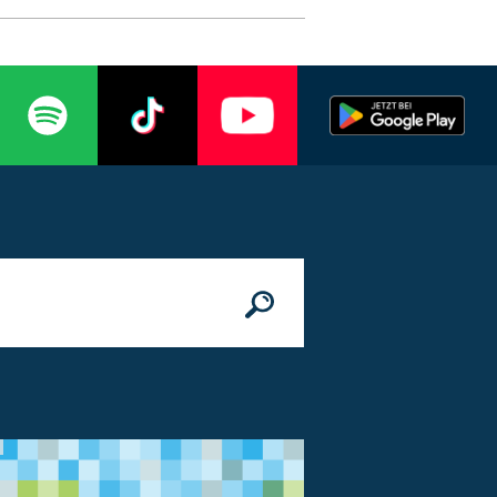
n
© Bundesministerium des Innern, für Bau 