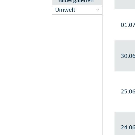
Umwelt
01.0
30.0
25.0
24.0