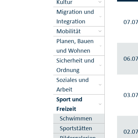
Kultur
Migration und
Inte­gration
07.0
Mobilität
Planen, Bauen
und Wohnen
06.0
Sicher­heit und
Ord­nung
Soziales und
Arbeit
03.0
Sport und
Freizeit
Schwimmen
Sportstätten
02.0
Bildergalerien