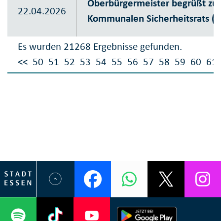
Oberbürgermeister begrüßt zur
22.04.2026
Kommunalen Sicherheitsrats (K
Es wurden 21268 Ergebnisse gefunden.
<<
50
51
52
53
54
55
56
57
58
59
60
61