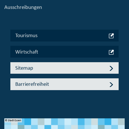
Ausschreibungen
Tourismus
Wirtschaft
Sitemap
Barrierefreiheit
© Stadt Essen
© 